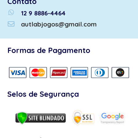
Contato
whatsapp
12 9 8886-4464
autlabjogos@gmail.com
Formas de Pagamento
Selos de Segurança