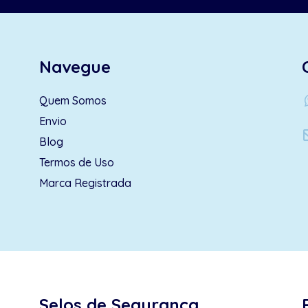
Navegue
wh
Quem Somos
Envio
Blog
Termos de Uso
Marca Registrada
Selos de Segurança