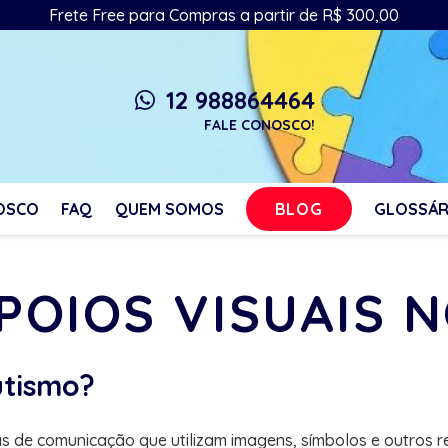
Frete Free para Compras a partir de R$ 300,00
12 988864464
whatsapp
FALE CONOSCO!
BLOG
OSCO
FAQ
QUEM SOMOS
GLOSSÁR
APOIOS VISUAIS 
utismo?
as de comunicação que utilizam imagens, símbolos e outros r