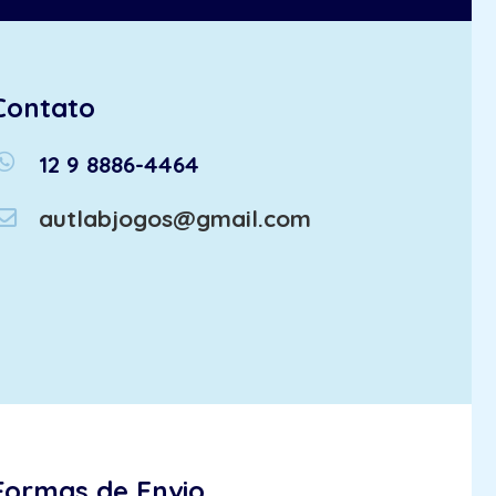
Contato
atsapp
12 9 8886-4464
autlabjogos@gmail.com
Formas de Envio