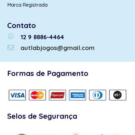
Marca Registrada
Contato
whatsapp
12 9 8886-4464
autlabjogos@gmail.com
Formas de Pagamento
Selos de Segurança