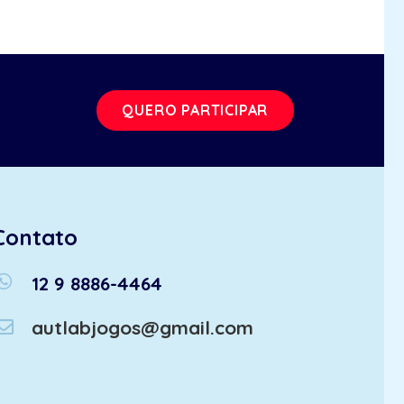
QUERO PARTICIPAR
Contato
atsapp
12 9 8886-4464
autlabjogos@gmail.com