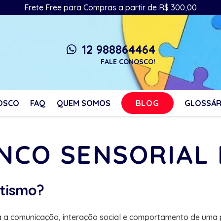
Frete Free para Compras a partir de R$ 300,00
12 988864464
whatsapp
FALE CONOSCO!
BLOG
OSCO
FAQ
QUEM SOMOS
GLOSSÁR
ANCO SENSORIAL
utismo?
a a comunicação, interação social e comportamento de uma 