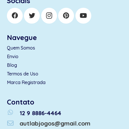
Socials
Navegue
Quem Somos
Envio
Blog
Termos de Uso
Marca Registrada
Contato
whatsapp
12 9 8886-4464
autlabjogos@gmail.com