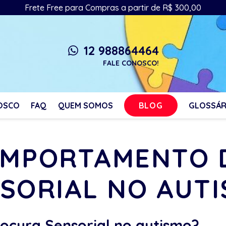
Frete Free para Compras a partir de R$ 300,00
12 988864464
whatsapp
FALE CONOSCO!
BLOG
OSCO
FAQ
QUEM SOMOS
GLOSSÁR
COMPORTAMENTO 
SORIAL NO AUT
cura Sensorial no autismo?