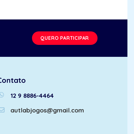
QUERO PARTICIPAR
Contato
atsapp
12 9 8886-4464
autlabjogos@gmail.com