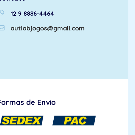
atsapp
12 9 8886-4464
autlabjogos@gmail.com
Formas de Envio