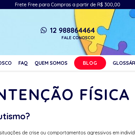
Frete Free para Compras a partir de R$ 300,00
12 988864464
whatsapp
FALE CONOSCO!
BLOG
OSCO
FAQ
QUEM SOMOS
GLOSSÁR
ONTENÇÃO FÍSICA
utismo?
m situações de crise ou comportamentos agressivos em indiví