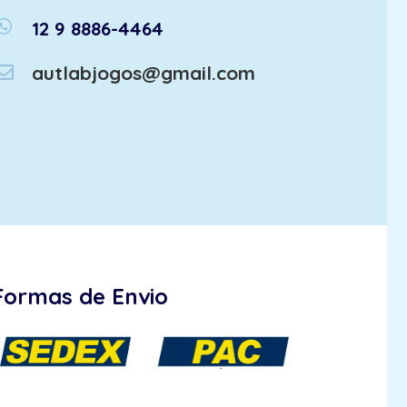
atsapp
12 9 8886-4464
autlabjogos@gmail.com
Formas de Envio