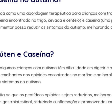
tida como uma abordagem terapêutica para crianças com tran
eína encontrada no trigo, cevada e centeio) e caseína (uma
 alimentar possa reduzir os sintomas do autismo, melhorand
úten e Caseína?
algumas crianças com autismo têm dificuldade em digerir e m
semelhantes aos opioides encontrados na morfina e na hero
s sintomas do autismo.
edita-se que os peptídeos opioides sejam reduzidos, melhora
 gastrointestinal, reduzindo a inflamação e promovendo um