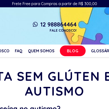
Frete Free para Compras a partir de R$ 300,00
12 988864464
whatsapp
FALE CONOSCO!
BLOG
OSCO
FAQ
QUEM SOMOS
GLOSSÁR
ETA SEM GLÚTEN 
AUTISMO
seína no autismo?