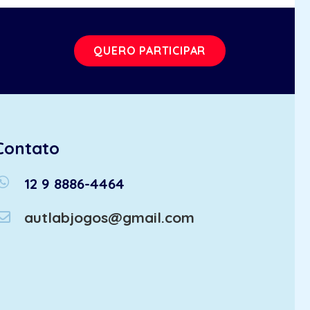
QUERO PARTICIPAR
Contato
atsapp
12 9 8886-4464
autlabjogos@gmail.com