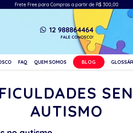
Frete Free para Compras a partir de R$ 300,00
12 988864464
whatsapp
FALE CONOSCO!
BLOG
OSCO
FAQ
QUEM SOMOS
GLOSSÁR
IFICULDADES SE
AUTISMO
is no autismo