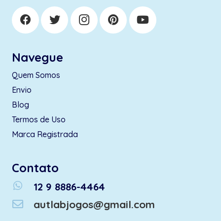
Navegue
Quem Somos
Envio
Blog
Termos de Uso
Marca Registrada
Contato
whatsapp
12 9 8886-4464
autlabjogos@gmail.com