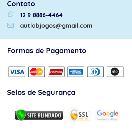
Contato
whatsapp
12 9 8886-4464
autlabjogos@gmail.com
Formas de Pagamento
Selos de Segurança