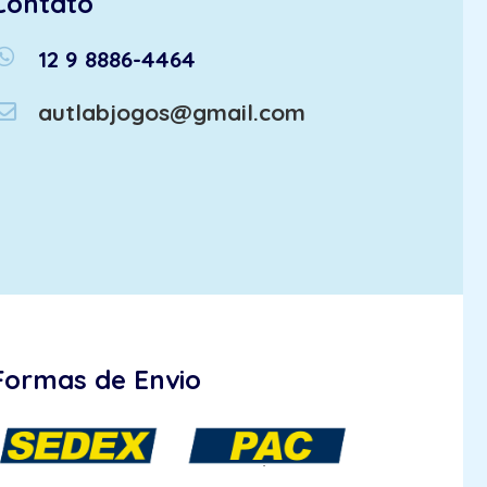
Contato
atsapp
12 9 8886-4464
autlabjogos@gmail.com
Formas de Envio