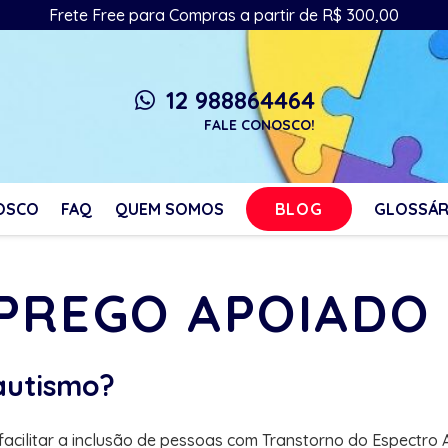
Frete Free para Compras a partir de R$ 300,00
12 988864464
whatsapp
FALE CONOSCO!
BLOG
OSCO
FAQ
QUEM SOMOS
GLOSSÁR
MPREGO APOIADO
autismo?
cilitar a inclusão de pessoas com Transtorno do Espectro 