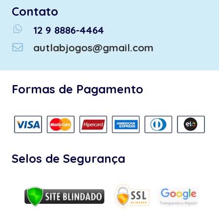
Contato
whatsapp
12 9 8886-4464
autlabjogos@gmail.com
Formas de Pagamento
Selos de Segurança