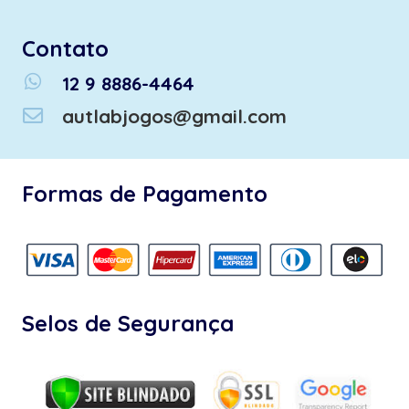
Contato
whatsapp
12 9 8886-4464
autlabjogos@gmail.com
Formas de Pagamento
Selos de Segurança