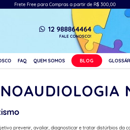
Frete Free para Compras a partir de R$ 300,00
12 988864464
whatsapp
FALE CONOSCO!
BLOG
OSCO
FAQ
QUEM SOMOS
GLOSSÁR
ONOAUDIOLOGIA
tismo
vo prevenir, avaliar, diagnosticar e tratar distúrbios da 