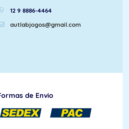
atsapp
12 9 8886-4464
autlabjogos@gmail.com
Formas de Envio