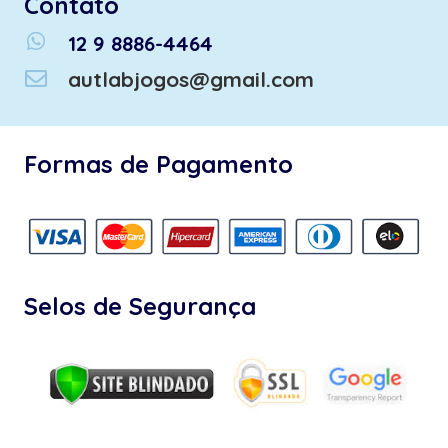
Contato
whatsapp
12 9 8886-4464
autlabjogos@gmail.com
Formas de Pagamento
Selos de Segurança