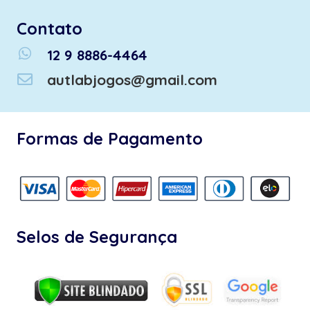
Contato
whatsapp
12 9 8886-4464
autlabjogos@gmail.com
Formas de Pagamento
Selos de Segurança