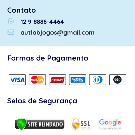
Contato
whatsapp
12 9 8886-4464
autlabjogos@gmail.com
Formas de Pagamento
Selos de Segurança