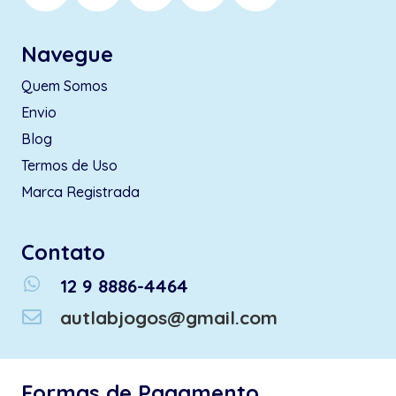
Navegue
Quem Somos
Envio
Blog
Termos de Uso
Marca Registrada
Contato
whatsapp
12 9 8886-4464
autlabjogos@gmail.com
Formas de Pagamento