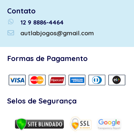
Contato
whatsapp
12 9 8886-4464
autlabjogos@gmail.com
Formas de Pagamento
Selos de Segurança