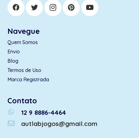
Navegue
Quem Somos
Envio
Blog
Termos de Uso
Marca Registrada
Contato
whatsapp
12 9 8886-4464
autlabjogos@gmail.com