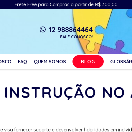
Frete Free para Compras a partir de R$ 300,00
12 988864464
whatsapp
FALE CONOSCO!
BLOG
OSCO
FAQ
QUEM SOMOS
GLOSSÁR
: INSTRUÇÃO NO
visa fornecer suporte e desenvolver habilidades em indivíd