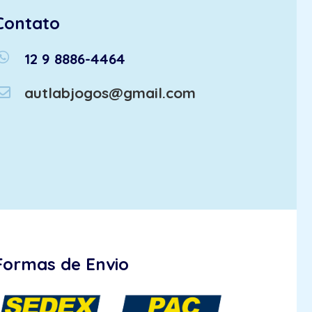
Contato
atsapp
12 9 8886-4464
autlabjogos@gmail.com
Formas de Envio