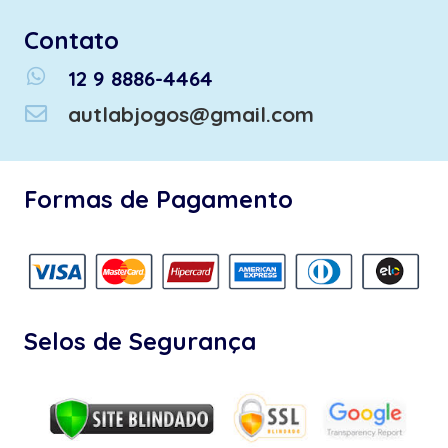
Contato
whatsapp
12 9 8886-4464
autlabjogos@gmail.com
Formas de Pagamento
Selos de Segurança