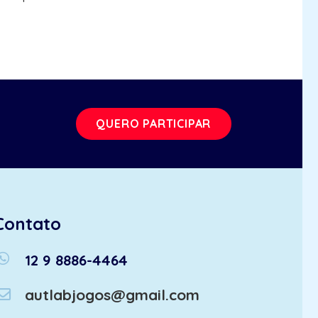
QUERO PARTICIPAR
Contato
atsapp
12 9 8886-4464
autlabjogos@gmail.com