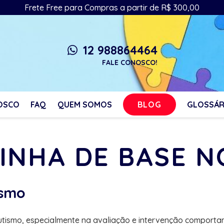
Frete Free para Compras a partir de R$ 300,00
12 988864464
whatsapp
FALE CONOSCO!
BLOG
OSCO
FAQ
QUEM SOMOS
GLOSSÁR
LINHA DE BASE 
ismo
tismo, especialmente na avaliação e intervenção comportam