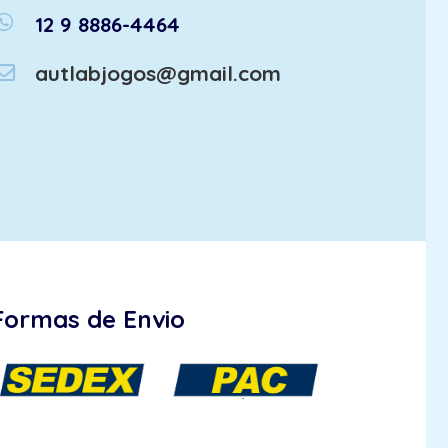
atsapp
12 9 8886-4464
autlabjogos@gmail.com
Formas de Envio