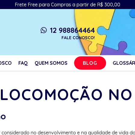
Frete Free para Compras a partir de R$ 300,00
12 988864464
whatsapp
FALE CONOSCO!
BLOG
OSCO
FAQ
QUEM SOMOS
GLOSSÁR
: LOCOMOÇÃO NO
mo
considerado no desenvolvimento e na qualidade de vida da