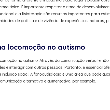
r de forma diferente em cada indivíduo. Alguns podem apr
rma típica. É importante respeitar o ritmo de desenvolvim
pacional e a fisioterapia são recursos importantes para es
nidades de prática e de vivência de experiências motoras, 
na locomoção no autismo
moção no autismo. Através da comunicação verbal e não ver
des e interagir com outras pessoas. Portanto, é essencial 
a inclusão social. A fonoaudiologia é uma área que pode au
omunicação alternativa e aumentativa, por exemplo.