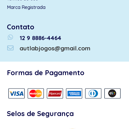
Marca Registrada
Contato
whatsapp
12 9 8886-4464
autlabjogos@gmail.com
Formas de Pagamento
Selos de Segurança