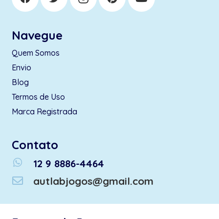
Navegue
Quem Somos
Envio
Blog
Termos de Uso
Marca Registrada
Contato
whatsapp
12 9 8886-4464
autlabjogos@gmail.com