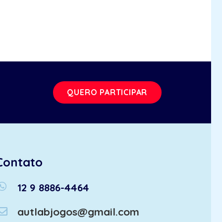
QUERO PARTICIPAR
Contato
atsapp
12 9 8886-4464
autlabjogos@gmail.com