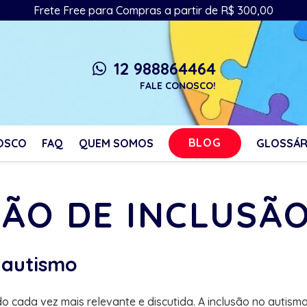
Frete Free para Compras a partir de R$ 300,00
12 988864464
whatsapp
FALE CONOSCO!
BLOG
OSCO
FAQ
QUEM SOMOS
GLOSSÁR
ÇÃO DE INCLUSÃ
 autismo
 cada vez mais relevante e discutida. A inclusão no autismo