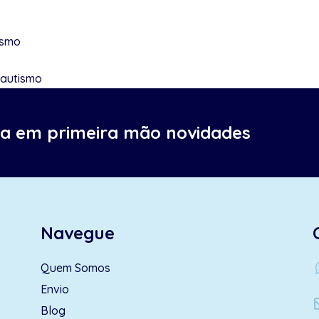
ismo
 autismo
ba em primeira mão novidades
Navegue
wh
Quem Somos
Envio
Blog