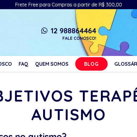
Frete Free para Compras a partir de R$ 300,00
12 988864464
whatsapp
FALE CONOSCO!
BLOG
OSCO
FAQ
QUEM SOMOS
GLOSSÁR
OBJETIVOS TERAP
AUTISMO
cos no autismo?