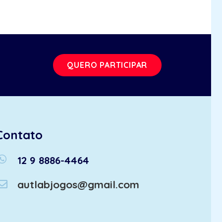
QUERO PARTICIPAR
Contato
atsapp
12 9 8886-4464
autlabjogos@gmail.com