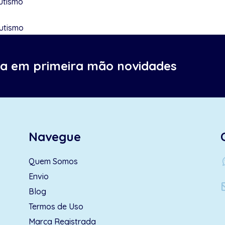
utismo
utismo
ba em primeira mão novidades
Navegue
wh
Quem Somos
Envio
Blog
Termos de Uso
Marca Registrada