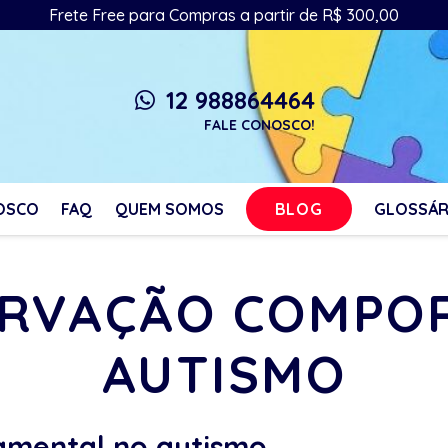
Frete Free para Compras a partir de R$ 300,00
12 988864464
whatsapp
FALE CONOSCO!
BLOG
OSCO
FAQ
QUEM SOMOS
GLOSSÁR
SERVAÇÃO COMPO
AUTISMO
mental no autismo