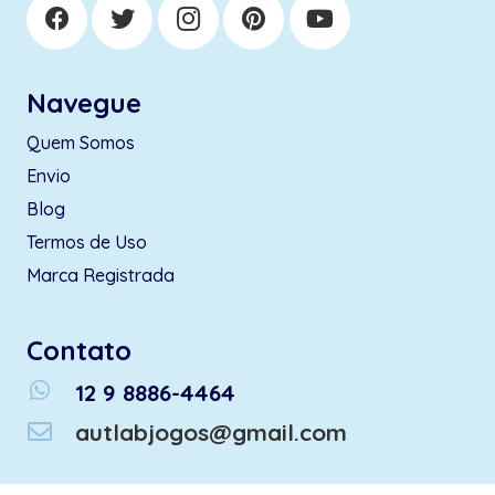
Navegue
Quem Somos
Envio
Blog
Termos de Uso
Marca Registrada
Contato
whatsapp
12 9 8886-4464
autlabjogos@gmail.com