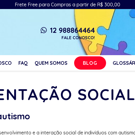
Frete Free para Compras a partir de R$ 300,00
12 988864464
whatsapp
FALE CONOSCO!
BLOG
OSCO
FAQ
QUEM SOMOS
GLOSSÁR
IENTAÇÃO SOCIA
autismo
esenvolvimento e a interação social de indivíduos com auti