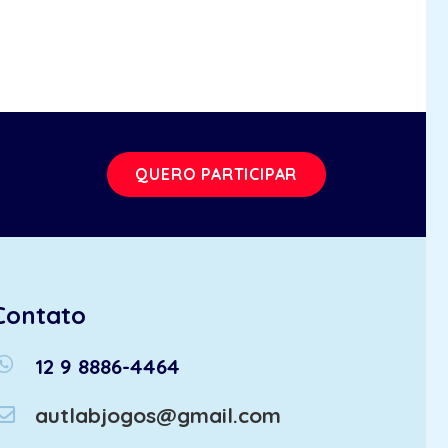
QUERO PARTICIPAR
Contato
atsapp
12 9 8886-4464
autlabjogos@gmail.com