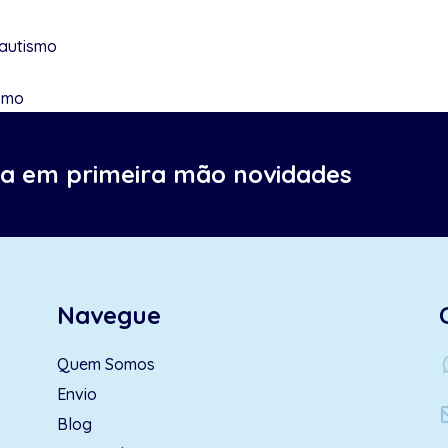
 autismo
ismo
ba em primeira mão novidades
Navegue
wh
Quem Somos
Envio
Blog