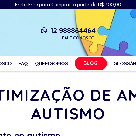
Frete Free para Compras a partir de R$ 300,00
12 988864464
whatsapp
FALE CONOSCO!
BLOG
OSCO
FAQ
QUEM SOMOS
GLOSSÁR
OTIMIZAÇÃO DE A
AUTISMO
nte no autismo