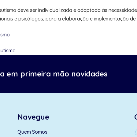
o autismo deve ser individualizada e adaptada às necessi
cionais e psicólogos, para a elaboração e implementação de
ismo
autismo
ba em primeira mão novidades
Navegue
wh
Quem Somos