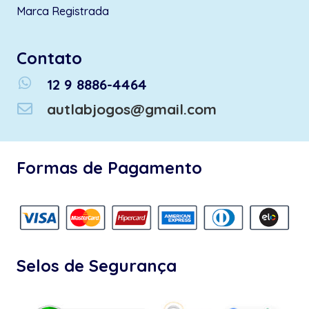
Marca Registrada
Contato
whatsapp
12 9 8886-4464
autlabjogos@gmail.com
Formas de Pagamento
Selos de Segurança