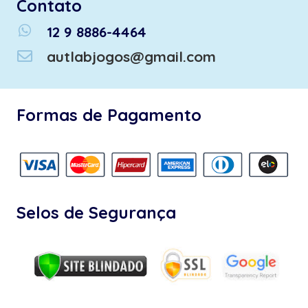
Contato
whatsapp
12 9 8886-4464
autlabjogos@gmail.com
Formas de Pagamento
Selos de Segurança