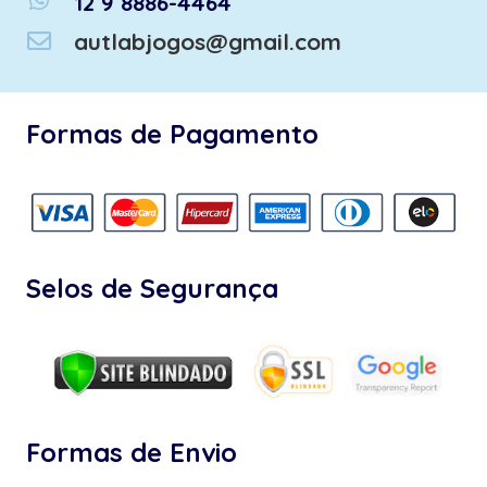
whatsapp
12 9 8886-4464
autlabjogos@gmail.com
Formas de Pagamento
Selos de Segurança
Formas de Envio