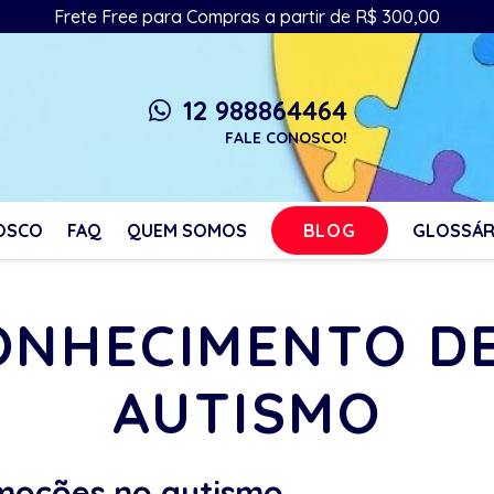
Frete Free para Compras a partir de R$ 300,00
12 988864464
whatsapp
FALE CONOSCO!
BLOG
OSCO
FAQ
QUEM SOMOS
GLOSSÁR
CONHECIMENTO D
AUTISMO
moções no autismo