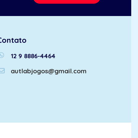
Contato
atsapp
12 9 8886-4464
autlabjogos@gmail.com