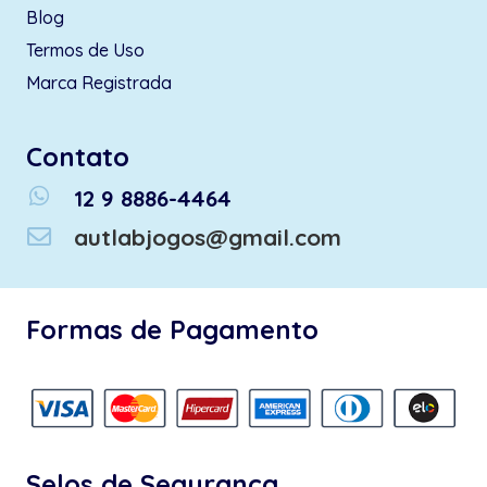
Blog
Termos de Uso
Marca Registrada
Contato
whatsapp
12 9 8886-4464
autlabjogos@gmail.com
Formas de Pagamento
Selos de Segurança