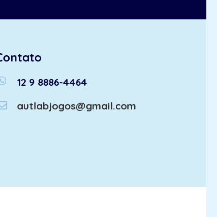
Contato
atsapp
12 9 8886-4464
autlabjogos@gmail.com