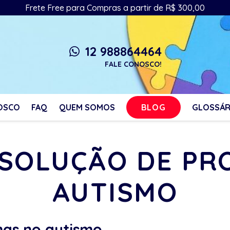
Frete Free para Compras a partir de R$ 300,00
12 988864464
whatsapp
FALE CONOSCO!
BLOG
OSCO
FAQ
QUEM SOMOS
GLOSSÁR
ESOLUÇÃO DE P
AUTISMO
mas no autismo