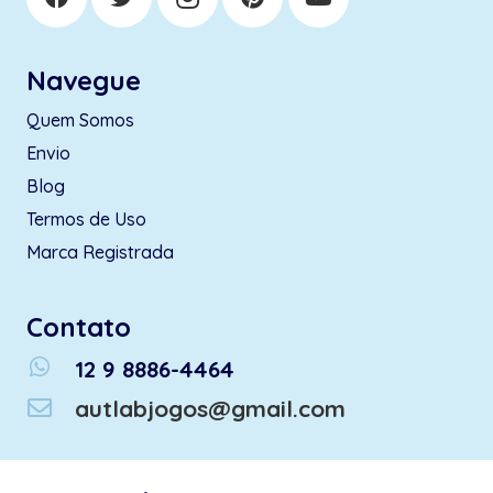
Navegue
Quem Somos
Envio
Blog
Termos de Uso
Marca Registrada
Contato
whatsapp
12 9 8886-4464
autlabjogos@gmail.com