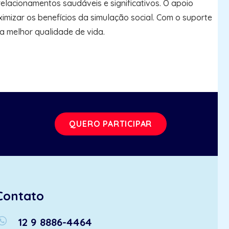
elacionamentos saudáveis e significativos. O apoio
imizar os benefícios da simulação social. Com o suporte
a melhor qualidade de vida.
QUERO PARTICIPAR
Contato
atsapp
12 9 8886-4464