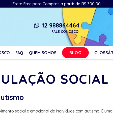
Frete Free para Compras a partir de R$ 300,00
12 988864464
whatsapp
FALE CONOSCO!
BLOG
OSCO
FAQ
QUEM SOMOS
GLOSSÁR
IMULAÇÃO SOCIAL
autismo
vimento social e emocional de indivíduos com autismo. É um