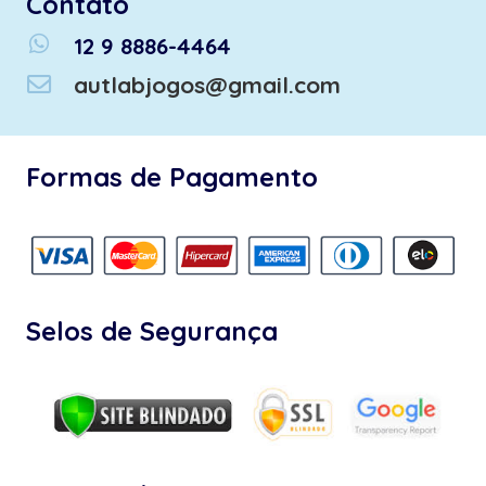
Contato
whatsapp
12 9 8886-4464
autlabjogos@gmail.com
Formas de Pagamento
Selos de Segurança