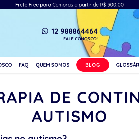
Frete Free para Compras a partir de R$ 300,00
12 988864464
whatsapp
FALE CONOSCO!
BLOG
OSCO
FAQ
QUEM SOMOS
GLOSSÁR
ERAPIA DE CONTI
AUTISMO
ias no autismo?