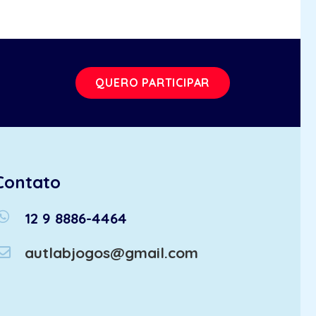
QUERO PARTICIPAR
Contato
atsapp
12 9 8886-4464
autlabjogos@gmail.com