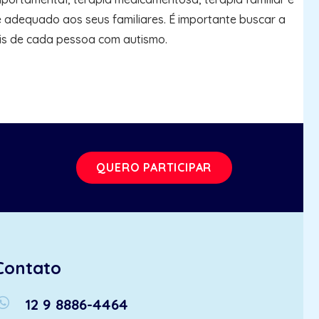
 adequado aos seus familiares. É importante buscar a
ais de cada pessoa com autismo.
QUERO PARTICIPAR
Contato
atsapp
12 9 8886-4464