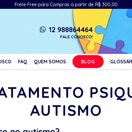
Frete Free para Compras a partir de R$ 300,00
12 988864464
whatsapp
FALE CONOSCO!
BLOG
OSCO
FAQ
QUEM SOMOS
GLOSSÁR
RATAMENTO PSIQ
AUTISMO
co no autismo?