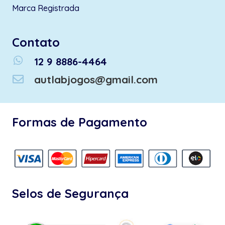
Marca Registrada
Contato
whatsapp
12 9 8886-4464
autlabjogos@gmail.com
Formas de Pagamento
Selos de Segurança