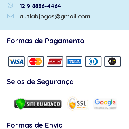
whatsapp
12 9 8886-4464
autlabjogos@gmail.com
Formas de Pagamento
Selos de Segurança
Formas de Envio