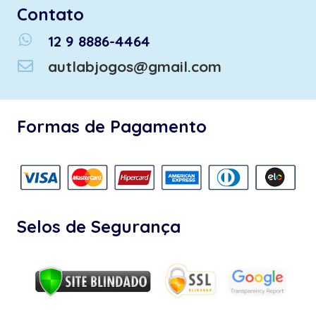
Contato
whatsapp
12 9 8886-4464
autlabjogos@gmail.com
Formas de Pagamento
Selos de Segurança