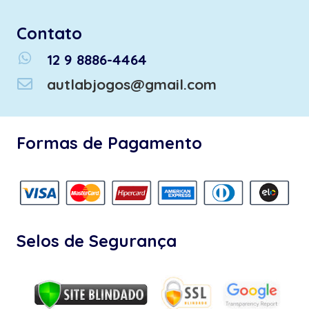
Contato
whatsapp
12 9 8886-4464
autlabjogos@gmail.com
Formas de Pagamento
Selos de Segurança