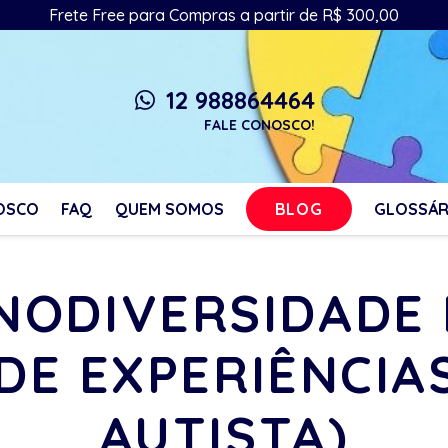
Frete Free para Compras a partir de R$ 300,00
12 988864464
whatsapp
FALE CONOSCO!
BLOG
OSCO
FAQ
QUEM SOMOS
GLOSSÁR
ENODIVERSIDADE
 DE EXPERIÊNCIA
AUTISTA)