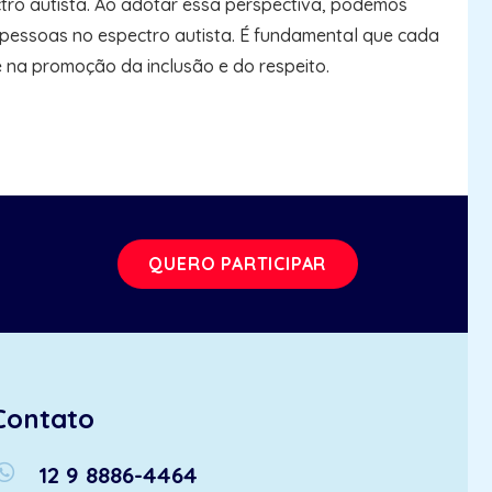
ctro autista. Ao adotar essa perspectiva, podemos
pessoas no espectro autista. É fundamental que cada
 na promoção da inclusão e do respeito.
QUERO PARTICIPAR
Contato
atsapp
12 9 8886-4464