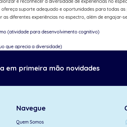
lorizar e reconhecer a diversidade de experiências no espe
e ofereça suporte adequado e oportunidades para todas as 
as diferentes experiências no espectro, além de engajar-se
smo (atividade para desenvolvimento cognitivo)
duo que aprecia a diversidade)
ba em primeira mão novidades
Navegue
wh
Quem Somos