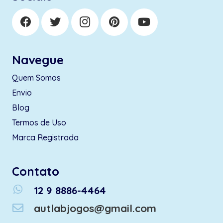
Navegue
Quem Somos
Envio
Blog
Termos de Uso
Marca Registrada
Contato
whatsapp
12 9 8886-4464
autlabjogos@gmail.com